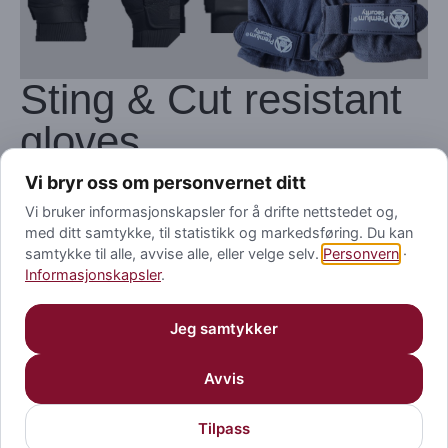
Sting & Cut resistant
gloves
The challenge
Vi bryr oss om personvernet ditt
Vi bruker informasjonskapsler for å drifte nettstedet og,
High performance gloves ideal for security personnel,
med ditt samtykke, til statistikk og markedsføring. Du kan
where high stab and needle puncture resistance is
samtykke til alle, avvise alle, eller velge selv.
Personvern
·
required.
Informasjonskapsler
.
Special technology in the palm and fingertips protects
against syringes, needles and sharps.Highest resistance
Jeg samtykker
for cut injuries by knives, scissors, glass, etc
Avvis
Visit Website
Tilpass